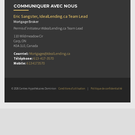
COMMUNIQUER AVEC NOUS
Eric Sangster, IdealLending.ca Team Lead
Mortgage Broker
Permis d’initiateur #IdealLending.ca Team Lead
110 Wildmeadow Cir
Carp, ON
K0A 1L0, Canada
Courriel:
Mortgages@IdealLending.ca
Téléphone:
613-417-3570
Mobile:
6134173570
© 2026 Centres Hypothécaires Dominion
Conditions d’utilisation
|
Politique de confidentialité