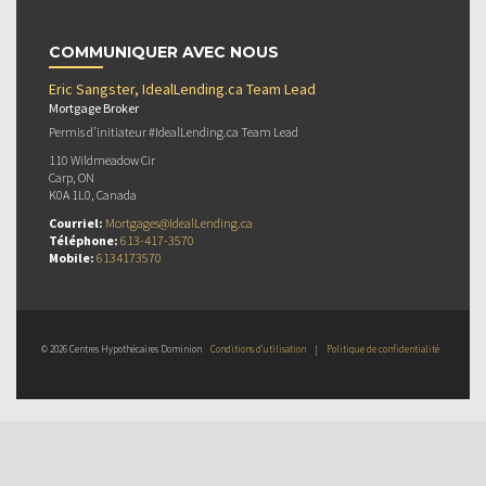
COMMUNIQUER AVEC NOUS
Eric Sangster, IdealLending.ca Team Lead
Mortgage Broker
Permis d’initiateur #IdealLending.ca Team Lead
110 Wildmeadow Cir
Carp, ON
K0A 1L0, Canada
Courriel:
Mortgages@IdealLending.ca
Téléphone:
613-417-3570
Mobile:
6134173570
© 2026 Centres Hypothécaires Dominion
Conditions d’utilisation
|
Politique de confidentialité